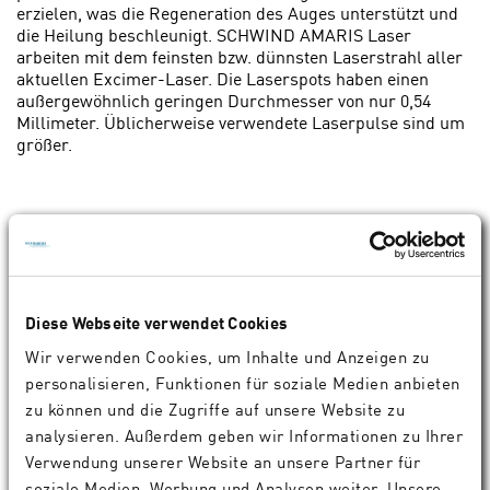
erzielen, was die Regeneration des Auges unterstützt und
die Heilung beschleunigt. SCHWIND AMARIS Laser
arbeiten mit dem feinsten bzw. dünnsten Laserstrahl aller
aktuellen Excimer-Laser. Die Laserspots haben einen
außergewöhnlich geringen Durchmesser von nur 0,54
Millimeter. Üblicherweise verwendete Laserpulse sind um
größer.
10. Was sind die Vorteile des 1050 Hz Eyetrackers
der SCHWIND AMARIS Laser?
Während Ihrer Laserbehandlung fixieren Sie mit den
Augen eine grüne LED. Dabei können sich Ihre Augen für
Diese Webseite verwendet Cookies
kurze Zeit unwillkürlich etwa 90 Mikrometer pro
Millisekunde in jegliche Richtung bewegen. Damit der
Wir verwenden Cookies, um Inhalte und Anzeigen zu
Laserstrahl trotz der Augenbewegungen stets an der
personalisieren, Funktionen für soziale Medien anbieten
gewünschten Stelle auftrifft, bestimmt unser 1050 Hz
zu können und die Zugriffe auf unsere Website zu
Eyetracker kontinuierlich die aktuelle Position Ihres Auges
und gleicht die Augenbewegungen in bis zu 7 Dimensionen
analysieren. Außerdem geben wir Informationen zu Ihrer
aus. Für eine optimale Augenlaserbehandlung ist die
Verwendung unserer Website an unsere Partner für
kontinuierliche Bestimmung der aktuellen Position Ihres
soziale Medien, Werbung und Analysen weiter. Unsere