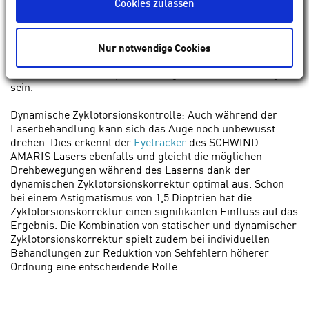
Cookies zulassen
manchen Menschen rotiert das Auge um die Sehachse,
wenn sie von der sitzenden in die liegende Position
wechseln. Da die Voruntersuchungen im Sitzen und die
Laserbehandlung im Liegen stattfinden, kann das Messen
Nur notwendige Cookies
der Augenrotation und entsprechende Justierung des
Laserstrahls für ein optimales Ergebnis von Bedeutung
sein.
Dynamische Zyklotorsionskontrolle: Auch während der
Laserbehandlung kann sich das Auge noch unbewusst
drehen. Dies erkennt der
Eyetracker
des SCHWIND
AMARIS Lasers ebenfalls und gleicht die möglichen
Drehbewegungen während des Laserns dank der
dynamischen Zyklotorsionskorrektur optimal aus. Schon
bei einem Astigmatismus von 1,5 Dioptrien hat die
Zyklotorsionskorrektur einen signifikanten Einfluss auf das
Ergebnis. Die Kombination von statischer und dynamischer
Zyklotorsionskorrektur spielt zudem bei individuellen
Behandlungen zur Reduktion von Sehfehlern höherer
Ordnung eine entscheidende Rolle.