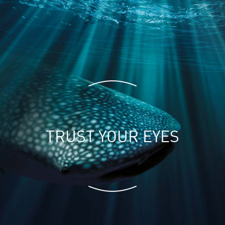
T
R
U
S
T
Y
O
U
R
E
Y
E
S