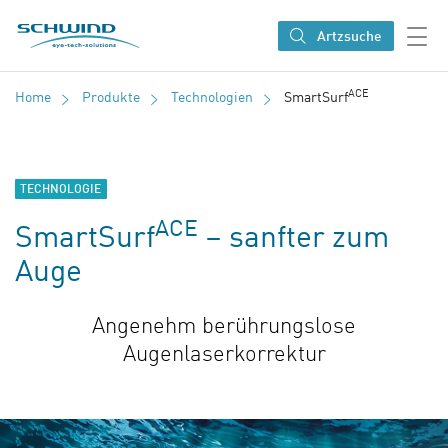
SCHWIND eye-tech solutions
Artzsuche
ACE
Home
Produkte
Technologien
SmartSurf
TECHNOLOGIE
ACE
SmartSurf
– sanfter zum
Auge
Angenehm berührungslose
Augenlaserkorrektur