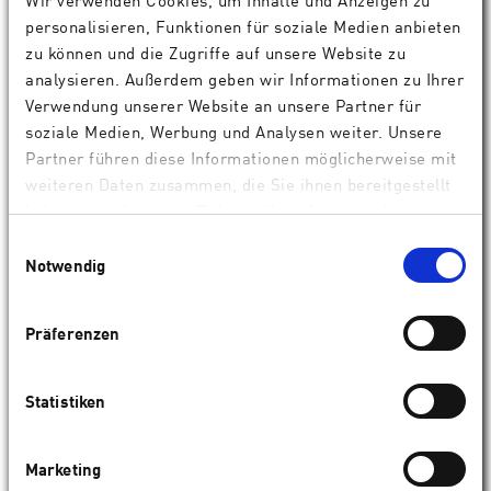
personalisieren, Funktionen für soziale Medien anbieten
zu können und die Zugriffe auf unsere Website zu
analysieren. Außerdem geben wir Informationen zu Ihrer
Verwendung unserer Website an unsere Partner für
soziale Medien, Werbung und Analysen weiter. Unsere
Partner führen diese Informationen möglicherweise mit
ACE
weiteren Daten zusammen, die Sie ihnen bereitgestellt
Reguläre Hornhaut vor SmartSurf
haben oder die sie im Rahmen Ihrer Nutzung der
Dienste gesammelt haben.
Einwilligungsauswahl
Notwendig
Präferenzen
Statistiken
Marketing