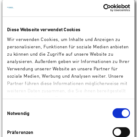
Fundierte Produktschulungen vor Ort – auch die
Assistenz wird umfassend in die SCHWIND
Technologien eingewiesen
Live Produktpräsentationen der SCHWIND
Diese Webseite verwendet Cookies
Technologien im SCHWIND Showroom – individuell auf
Wir verwenden Cookies, um Inhalte und Anzeigen zu
den Besucher und seine Bedürfnisse zugeschnitten
personalisieren, Funktionen für soziale Medien anbieten
(z.B. Produkteinweisungen, Produktübersichten,
zu können und die Zugriffe auf unsere Website zu
Schulungen zu Produkt-Updates, Vertiefung spezieller
analysieren. Außerdem geben wir Informationen zu Ihrer
Aspekte)
Verwendung unserer Website an unsere Partner für
Applikative Unterstützung und Beratung per Telefon,
soziale Medien, Werbung und Analysen weiter. Unsere
E-Mail und Webinar
Partner führen diese Informationen möglicherweise mit
Unterstützung und Beratung bei der Vorbereitung auf
weiteren Daten zusammen, die Sie ihnen bereitgestellt
nationale und internationale Kongresse/SCHWIND
haben oder die sie im Rahmen Ihrer Nutzung der
User Meetings sowie Beratung während der
Dienste gesammelt haben.
Kongresse
Einwilligungsauswahl
Notwendig
Applikative Schulungen für die internationalen
Vertriebspartner von SCHWIND
Unterstützung bei der Vorbereitung von
Präferenzen
wissenschaftlichen Publikationen