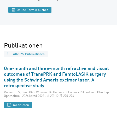
Online-Termin buchen
Publikationen
Alle 399 Publikationen
One-month and three-month refractive and visual
outcomes of TransPRK and FemtoLASIK surgery
using the Schwind Amaris excimer laser: A
retrospective study
Pujiastuti S, Dewi PAS, Wibowo HA, Hapsari D, Hapsari RU. Indian J Clin Exp
Ophthalmol. 2026 [cited 2026 Jul 22];12(2):270-276.
mehr lesen