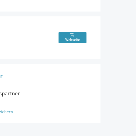
Webseite
r
spartner
eichern