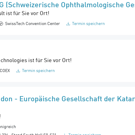
G (Schweizerische Ophthalmologische Ges
ist für Sie vor Ort!
SwissTech Convention Center
Termin speichern
nologies ist für Sie vor Ort!
COEX
Termin speichern
don - Europäische Gesellschaft der Kata
!
önigreich
B.236
Stand South Hall S9-S21
Termin speichern