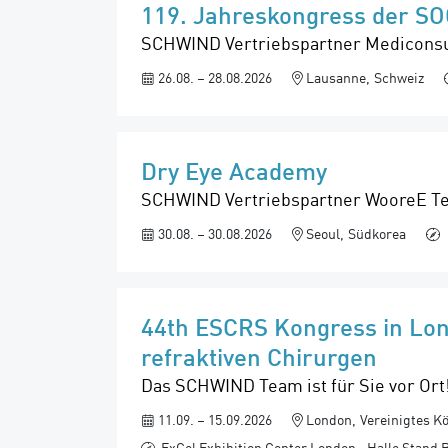
119. Jahreskongress der SO
SCHWIND Vertriebspartner Mediconsult 
26.08. – 28.08.2026
Lausanne
Schweiz
Dry Eye Academy
SCHWIND Vertriebspartner WooreE Tech
30.08. – 30.08.2026
Seoul
Südkorea
44th ESCRS Kongress in Lon
refraktiven Chirurgen
Das SCHWIND Team ist für Sie vor Ort
11.09. – 15.09.2026
London
Vereinigtes K
ExCel Exhibition Center London
Halle Stand 