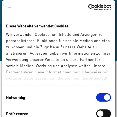
Anwenderfreundlich durch übersichtliche,
intuitive Planung und effizienten Workflow
Diese Webseite verwendet Cookies
Wir verwenden Cookies, um Inhalte und Anzeigen zu
personalisieren, Funktionen für soziale Medien anbieten
zu können und die Zugriffe auf unsere Website zu
analysieren. Außerdem geben wir Informationen zu Ihrer
Verwendung unserer Website an unsere Partner für
soziale Medien, Werbung und Analysen weiter. Unsere
Partner führen diese Informationen möglicherweise mit
weiteren Daten zusammen, die Sie ihnen bereitgestellt
haben oder die sie im Rahmen Ihrer Nutzung der
®
SCHWIND ATOS
–
Dienste gesammelt haben.
Einwilligungsauswahl
intelligente Femtosekunden­­
Notwendig
technologie für die refraktive
Hornhautchirurgie
Präferenzen