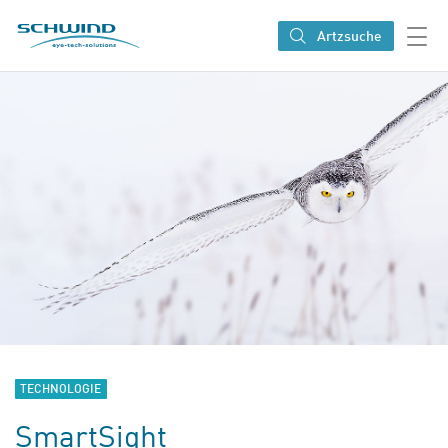
SCHWIND eye-tech solutions
Artzsuche
TECHNOLOGIE
SmartSight