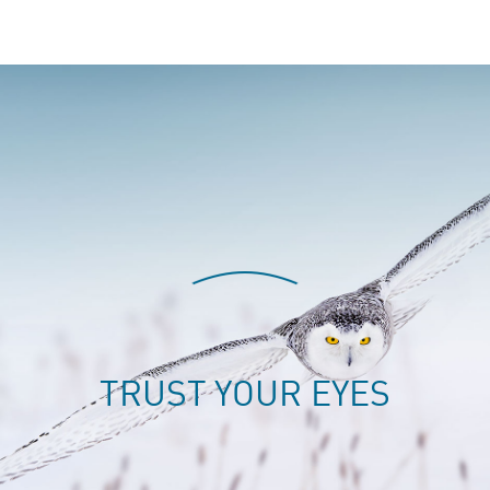
T
R
U
S
T
Y
O
U
R
E
Y
E
S