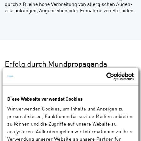
durch z.B. eine hohe Verbreitung von allergischen Augen­
erkrankungen, Augenreiben oder Ein­nahme von Steroiden.
Erfolg durch Mundpropaganda
Der Erfolg der Klinik gründet sich in erster Linie auf
Mundpropaganda, also Patientenempfehlungen. „Die
Gazaner legen besonderen Wert da­rauf, in einer Klinik
ihres Vertrau­ens behandelt zu werden und zu­verlässige
Sehergebnisse zu er­halten“, sagt Dr. Abu-Ramadan. Seit
Diese Webseite verwendet Cookies
zehn Jahren behandelt er seine Patienten mit SCHWIND
Wir verwenden Cookies, um Inhalte und Anzeigen zu
Technolo­gien: „SCHWIND eye-tech-solutions ist ein
personalisieren, Funktionen für soziale Medien anbieten
beeindruckendes Unterneh­men, der Begriff ‚solutions‘ ist
Pro­gramm. Ich bekomme jegliche Un­terstützung, um
zu können und die Zugriffe auf unsere Website zu
meine Behand­lungen bestmöglich durchführen zu können:
analysieren. Außerdem geben wir Informationen zu Ihrer
eine hochentwickelte Laser­technologie, sehr engagierte
Verwendung unserer Website an unsere Partner für