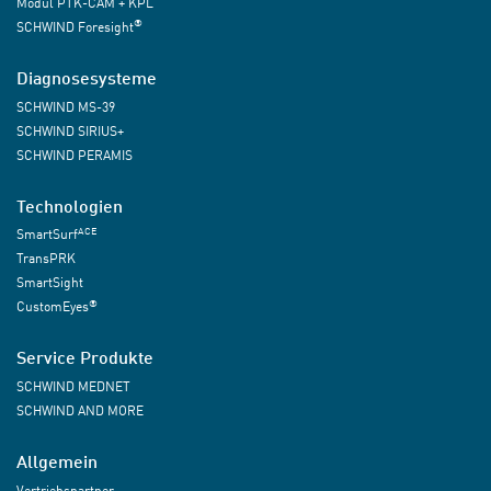
Modul PTK-CAM + KPL
®
SCHWIND Foresight
Diagnosesysteme
SCHWIND MS-39
SCHWIND SIRIUS+
SCHWIND PERAMIS
Technologien
ACE
SmartSurf
TransPRK
SmartSight
®
CustomEyes
Service Produkte
SCHWIND MEDNET
SCHWIND AND MORE
Allgemein
Vertriebspartner