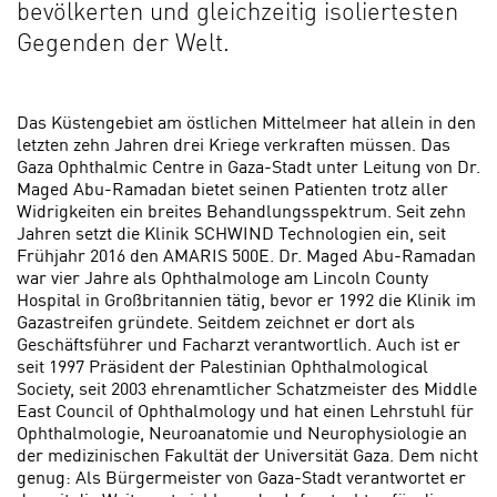
bevölkerten und gleichzeitig isoliertesten
Gegenden der Welt.
Das Küstengebiet am östlichen Mittelmeer hat allein in den
letzten zehn Jahren drei Kriege verkraften müssen. Das
Gaza Ophthalmic Centre in Gaza-Stadt unter Leitung von Dr.
Maged Abu-Ramadan bietet seinen Patienten trotz aller
Widrigkeiten ein breites Behandlungs­spektrum. Seit zehn
Jahren setzt die Klinik SCHWIND Technologien ein, seit
Frühjahr 2016 den AMARIS 500E. Dr. Maged Abu-Ramadan
war vier Jahre als Ophthalmologe am Lincoln County
Hospital in Großbritannien tä­tig, bevor er 1992 die Klinik im
Gaza­streifen gründete. Seitdem zeichnet er dort als
Geschäftsführer und Facharzt verantwortlich. Auch ist er
seit 1997 Präsident der Palestinian Ophthalmological
Society, seit 2003 ehren­amtlicher Schatzmeister des Middle
East Council of Ophthalmology und hat einen Lehrstuhl für
Ophthalmolo­gie, Neuroanatomie und Neurophysiologie an
der medizinischen Fakultät der Universität Gaza. Dem nicht
genug: Als Bürgermeister von Gaza-Stadt ver­antwortet er