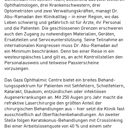
Ophthalmologen, drei Krankenschwestern, drei
Optometristen und zwei Ver­waltungskräften, managt Dr.
Abu-Ramadan den Klinikalltag – in einer Region, wo das
Leben schwierig und gefährlich ist für Ärzte, ihr Personal
und die Patienten. Die geschlosse­nen Grenzen erschweren
auch den Zugang zu notwendigen Materialien, Geräten,
Ersatzteilen und Service­unterstützung. Seine Teilnahme an
internationalen Kongressen muss Dr. Abu-Ramadan auf
ein Minimum be­schränken. Denn bei einer Reise in ein
westeuropäisches Land gilt es, an acht Kontrollstellen den
Personalausweis und teilweise Passierscheine
vorzuzeigen.
Das Gaza Ophthalmic Centre bietet ein breites Behand­
lungsspektrum für Patienten mit Seh­fehlern, Schielfehlern,
Katarakt, Glaukom, entzündlichen oder infek­tiösen
Augenerkrankungen an. Mit 250 Augen pro Jahr macht die
refraktive Laserchirurgie den größten Anteil der
chirurgischen Behandlun­gen aus – hier setzt die Klinik fast
ausschließlich auf Oberflächenbe­handlungen. An zweiter
Stelle folgen Keratokonus-Behandlungen mit Crosslinking.
Bei einer Arbeitslosenquote von 40 % und einem sehr