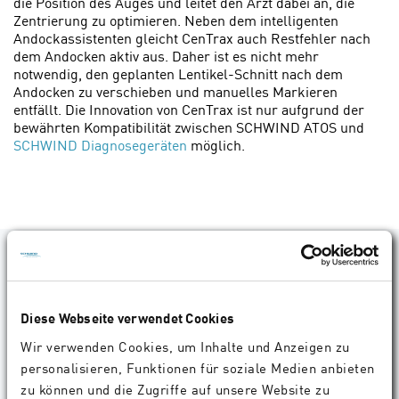
die Position des Auges und leitet den Arzt dabei an, die
Zentrierung zu optimieren. Neben dem intelligenten
Andockassistenten gleicht CenTrax auch Restfehler nach
dem Andocken aktiv aus. Daher ist es nicht mehr
notwendig, den geplanten Lentikel-Schnitt nach dem
Andocken zu verschieben und manuelles Markieren
entfällt. Die Innovation von CenTrax ist nur aufgrund der
bewährten Kompatibilität zwischen SCHWIND ATOS und
SCHWIND Diagnosegeräten
möglich.
Dieser Inhalt ist nur auf Englisch verfügbar
Diese Webseite verwendet Cookies
SmartSight NOVA with
Dr.
Wir verwenden Cookies, um Inhalte und Anzeigen zu
CenTrax –
Maria
personalisieren, Funktionen für soziale Medien anbieten
Clara
Intelligent Centration
Arbelaez,
zu können und die Zugriffe auf unsere Website zu
and Eye Tracking for a