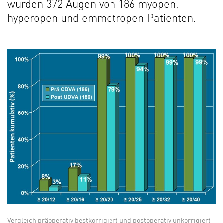
wurden 372 Augen von 186 myopen,
hyperopen und emmetropen Patienten.
Vergleich präoperativ bestkorrigiert und postoperativ unkorrigiert