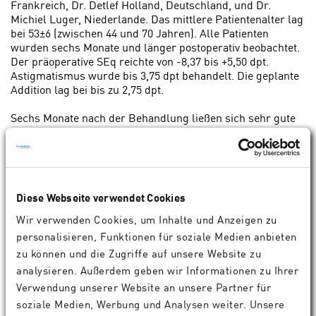
Frankreich, Dr. Detlef Holland, Deutschland, und Dr.
Michiel Luger, Niederlande. Das mittlere Patien­tenalter lag
bei 53±6 (zwischen 44 und 70 Jahren). Alle Patienten
wurden sechs Monate und länger postoperativ beobachtet.
Der präoperative SEq reichte von -8,37 bis +5,50 dpt.
Astigmatismus wurde bis 3,75 dpt behandelt. Die geplante
Addition lag bei bis zu 2,75 dpt.
Sechs Monate nach der Behandlung ließen sich sehr gute
Ergebnisse beim Fern- und Nahvisus beobach­ten. 99 % der
Patienten zeigten präoperativ einen bestkorrigierten
Fernvisus von 20/20 oder besser, sechs Monate
postoperativ waren es bemerkenswerte 79 %. Alle Pa­
tienten zeigten präoperativ einen bestkorrigierten Nahvisus
Diese Webseite verwendet Cookies
von 0,1 logRAD oder besser, postoperativ unkorrigiert
waren es 95 %. Beein­druckende 79 % haben beim Nahvisus
Wir verwenden Cookies, um Inhalte und Anzeigen zu
mit bester Fernkorrektur drei oder mehr Snellen Linien
personalisieren, Funktionen für soziale Medien anbieten
hinzu­gewonnen.
zu können und die Zugriffe auf unsere Website zu
analysieren. Außerdem geben wir Informationen zu Ihrer
Die Kombination aus Multifokalität und negativem Defokus
im Nahauge sorgt für eine exzellente, brillenfreie
Verwendung unserer Website an unsere Partner für
Lesequalität in Alltagssituationen. Im Vergleich mit den
soziale Medien, Werbung und Analysen weiter. Unsere
anderen PresbyMAX Verfahren wurde eine subjektiv höhere