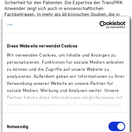
Sicherheit für den Patienten. Die Expertise der TransPRK
Anwender zeigt sich auch in wissenschaftlichen
Fachbeiträgen: In mehr als 40 klinischen Studien, die in
internationalen, peer reviewed Publikationen veröffentlicht
wurden, hat die TransPRK ihre hohe Wirksamkeit
bewiesen.
Der besondere Vorteil der Oberflächenbehandlung
Diese Webseite verwendet Cookies
ACE
SmartSurf
liegt in der Kombination des vielfach
Wir verwenden Cookies, um Inhalte und Anzeigen zu
erprobten TransPRK Verfahrens und der 2015 eingeführten
SCHWIND SmartPulse Technologie. Damit lassen sich die
personalisieren, Funktionen für soziale Medien anbieten
Laserpulse optimierter anordnen und dichter positionieren
zu können und die Zugriffe auf unsere Website zu
als zuvor. Dies verbessert die Sehqualität in der frühen
analysieren. Außerdem geben wir Informationen zu Ihrer
postoperativen Phase und verkürzt den Heilungsprozess
Verwendung unserer Website an unsere Partner für
maßgeblich. Dadurch erleben Patienten direkt nach der
soziale Medien, Werbung und Analysen weiter. Unsere
Augenlaserbehandlung einen „Wow“-Effekt in punkto
Seheindruck. Dies wird in einer SCHWIND Multicenter-
Partner führen diese Informationen möglicherweise mit
1
Studie
mit mehr als 1000 Augen nachhaltig dokumentiert.
weiteren Daten zusammen, die Sie ihnen bereitgestellt
haben oder die sie im Rahmen Ihrer Nutzung der
Das Verfahren zeichnet sich zudem durch
Dienste gesammelt haben.
ACE
Wirtschaftlichkeit aus: TransPRK bzw. SmartSurf
ist
Einwilligungsauswahl
einfach zu handhaben und lässt sich zeitsparend
Notwendig