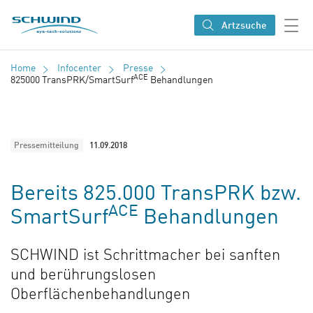
SCHWIND eye-tech solutions
Artzsuche
Home
Infocenter
Presse
ACE
825000 TransPRK/SmartSurf
Behandlungen
Pressemitteilung
11.09.2018
Bereits 825.000 TransPRK bzw.
ACE
SmartSurf
Behandlungen
SCHWIND ist Schrittmacher bei sanften
und berührungslosen
Oberflächenbehandlungen