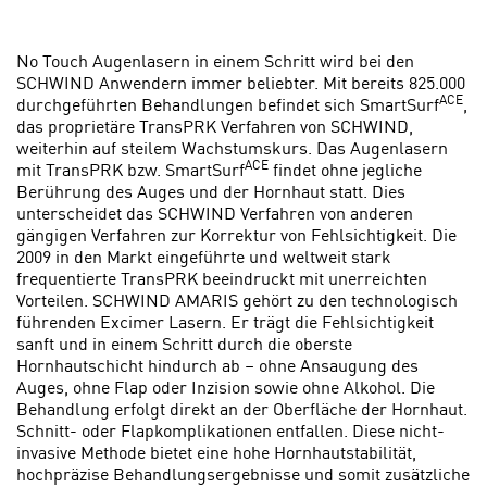
No Touch Augenlasern in einem Schritt wird bei den
SCHWIND Anwendern immer beliebter. Mit bereits 825.000
ACE
durchgeführten Behandlungen befindet sich SmartSurf
,
das proprietäre TransPRK Verfahren von SCHWIND,
weiterhin auf steilem Wachstumskurs. Das Augenlasern
ACE
mit TransPRK bzw. SmartSurf
findet ohne jegliche
Berührung des Auges und der Hornhaut statt. Dies
unterscheidet das SCHWIND Verfahren von anderen
gängigen Verfahren zur Korrektur von Fehlsichtigkeit. Die
2009 in den Markt eingeführte und weltweit stark
frequentierte TransPRK beeindruckt mit unerreichten
Vorteilen. SCHWIND AMARIS gehört zu den technologisch
führenden Excimer Lasern. Er trägt die Fehlsichtigkeit
sanft und in einem Schritt durch die oberste
Hornhautschicht hindurch ab – ohne Ansaugung des
Auges, ohne Flap oder Inzision sowie ohne Alkohol. Die
Behandlung erfolgt direkt an der Oberfläche der Hornhaut.
Schnitt- oder Flapkomplikationen entfallen. Diese nicht-
invasive Methode bietet eine hohe Hornhautstabilität,
hochpräzise Behandlungsergebnisse und somit zusätzliche